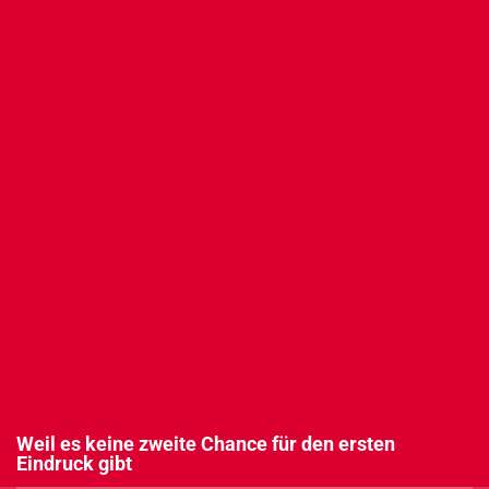
cebook
ogle
s
tter
Weil es keine zweite Chance für den ersten
Eindruck gibt