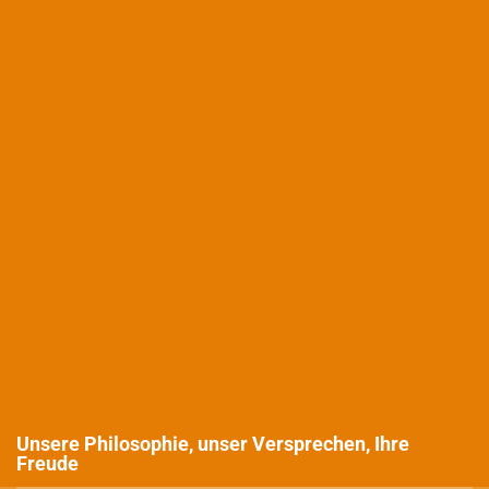
cebook
ogle
s
tter
Unsere Philosophie, unser Versprechen, Ihre
Freude